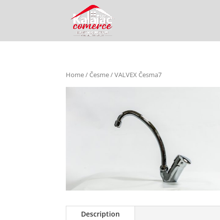
Home
/
Česme
/ VALVEX Česma7
Description