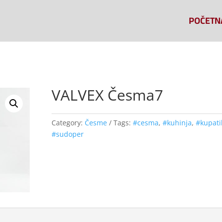
POČETN
VALVEX Česma7
Category:
Česme
Tags:
#cesma
,
#kuhinja
,
#kupati
#sudoper