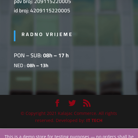
pdv broj: 209115220005
id broj: 4209115220005
RADNO VRIJEME
PON – SUB:
08h – 17 h
NED :
08h – 13h
© Copyright 2021 Kalajac Commerce. All rights
reserved. Developed by:
IT TECH
This is a demo store for testing purposes — no orders shall be