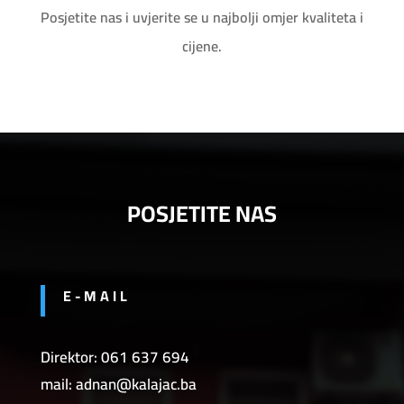
Posjetite nas i uvjerite se u najbolji omjer kvaliteta i
cijene.
POSJETITE NAS
E-MAIL
Direktor: 061 637 694
mail: adnan@kalajac.ba